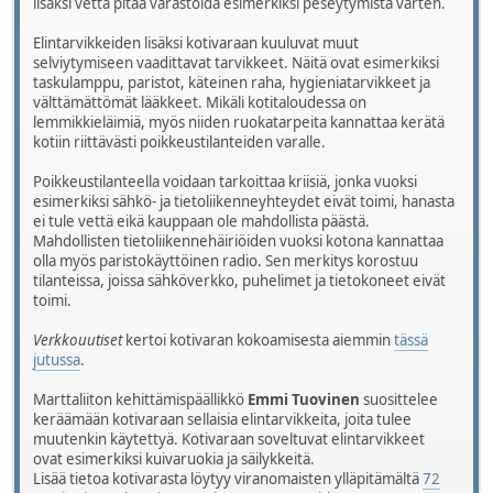
lisäksi vettä pitää varastoida esimerkiksi peseytymistä varten.
Elintarvikkeiden lisäksi kotivaraan kuuluvat muut
selviytymiseen vaadittavat tarvikkeet. Näitä ovat esimerkiksi
taskulamppu, paristot, käteinen raha, hygieniatarvikkeet ja
välttämättömät lääkkeet. Mikäli kotitaloudessa on
lemmikkieläimiä, myös niiden ruokatarpeita kannattaa kerätä
kotiin riittävästi poikkeustilanteiden varalle.
Poikkeustilanteella voidaan tarkoittaa kriisiä, jonka vuoksi
esimerkiksi sähkö- ja tietoliikenneyhteydet eivät toimi, hanasta
ei tule vettä eikä kauppaan ole mahdollista päästä.
Mahdollisten tietoliikennehäiriöiden vuoksi kotona kannattaa
olla myös paristokäyttöinen radio. Sen merkitys korostuu
tilanteissa, joissa sähköverkko, puhelimet ja tietokoneet eivät
toimi.
Verkkouutiset
kertoi kotivaran kokoamisesta aiemmin
tässä
jutussa
.
Marttaliiton kehittämispäällikkö
Emmi Tuovinen
suosittelee
keräämään kotivaraan sellaisia elintarvikkeita, joita tulee
muutenkin käytettyä. Kotivaraan soveltuvat elintarvikkeet
ovat esimerkiksi kuivaruokia ja säilykkeitä.
Lisää tietoa kotivarasta löytyy viranomaisten ylläpitämältä
72