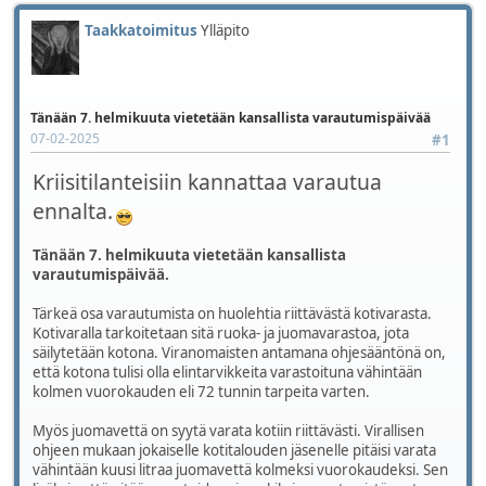
Taakkatoimitus
Ylläpito
Tänään 7. helmikuuta vietetään kansallista varautumispäivää
07-02-2025
#1
Kriisitilanteisiin kannattaa varautua
ennalta.
Tänään 7. helmikuuta vietetään kansallista
varautumispäivää.
Tärkeä osa varautumista on huolehtia riittävästä kotivarasta.
Kotivaralla tarkoitetaan sitä ruoka- ja juomavarastoa, jota
säilytetään kotona. Viranomaisten antamana ohjesääntönä on,
että kotona tulisi olla elintarvikkeita varastoituna vähintään
kolmen vuorokauden eli 72 tunnin tarpeita varten.
Myös juomavettä on syytä varata kotiin riittävästi. Virallisen
ohjeen mukaan jokaiselle kotitalouden jäsenelle pitäisi varata
vähintään kuusi litraa juomavettä kolmeksi vuorokaudeksi. Sen