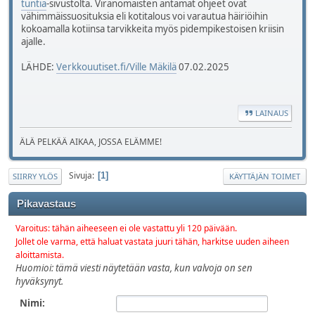
tuntia
-sivustolta. Viranomaisten antamat ohjeet ovat
vähimmäissuosituksia eli kotitalous voi varautua häiriöihin
kokoamalla kotiinsa tarvikkeita myös pidempikestoisen kriisin
ajalle.
LÄHDE:
Verkkouutiset.fi/Ville Mäkilä
07.02.2025
LAINAUS
ÄLÄ PELKÄÄ AIKAA, JOSSA ELÄMME!
Sivuja
1
SIIRRY YLÖS
KÄYTTÄJÄN TOIMET
Pikavastaus
Varoitus: tähän aiheeseen ei ole vastattu yli 120 päivään.
Jollet ole varma, että haluat vastata juuri tähän, harkitse uuden aiheen
aloittamista.
Huomioi: tämä viesti näytetään vasta, kun valvoja on sen
hyväksynyt.
Nimi: