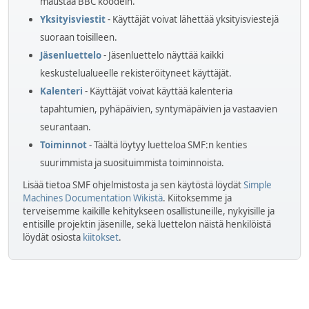
maustaa BBC koodein.
Yksityisviestit
- Käyttäjät voivat lähettää yksityisviestejä
suoraan toisilleen.
Jäsenluettelo
- Jäsenluettelo näyttää kaikki
keskustelualueelle rekisteröityneet käyttäjät.
Kalenteri
- Käyttäjät voivat käyttää kalenteria
tapahtumien, pyhäpäivien, syntymäpäivien ja vastaavien
seurantaan.
Toiminnot
- Täältä löytyy luetteloa SMF:n kenties
suurimmista ja suosituimmista toiminnoista.
Lisää tietoa SMF ohjelmistosta ja sen käytöstä löydät
Simple
Machines Documentation Wikistä
. Kiitoksemme ja
terveisemme kaikille kehitykseen osallistuneille, nykyisille ja
entisille projektin jäsenille, sekä luettelon näistä henkilöistä
löydät osiosta
kiitokset
.