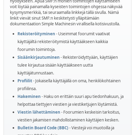
hyödykseen. Apua SMF:n monien toimintojen käyttämiseen
voit löytää painamalla kyseisten toimintojen ohgessa näkyvää
kysymysmerkkiä, tai seuraamalla linkkejä tällä sivulla. Nämä
linkit vievät sinut SMF:n keskitetysti ylläpitämään
dokumentaation Simple Machinesin virallisella kotisivustolla.
Rekisteröityminen
- Useimmat foorumit vaativat
käyttäjältä rekisteröitymistä käyttääkseen kaikkia
foorumin toimintoja.
Sisäänkirjautuminen
- Rekisteröidyttyään, käyttäjien
tulee kirjautua sisään käyttääkseen uutta
käyttäjätunnustaan.
Profiilit
- Jokaisella käyttäjällä on oma, henkilökohtainen
profiilinsa.
Hakeminen
- Haku on erittäin suuri apu tiedonhakuun, ja
helpottaa tiettyjen viestien ja viestiketjujen löytämistä.
Viestin lähettäminen
- Foorumien keskeisin tarkoitus,
viestien jakamisen mahdollistaminen käyttäjien kesken.
Bulletin Board Code (BBC)
- Viestejä voi muotoilla ja