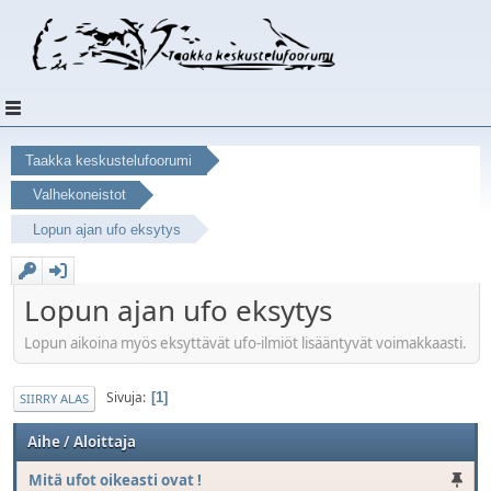
Taakka keskustelufoorumi
Valhekoneistot
Lopun ajan ufo eksytys
Lopun ajan ufo eksytys
Lopun aikoina myös eksyttävät ufo-ilmiöt lisääntyvät voimakkaasti.
Sivuja
1
SIIRRY ALAS
Aihe
/
Aloittaja
Mitä ufot oikeasti ovat !