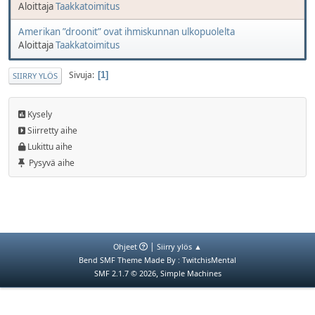
Aloittaja
Taakkatoimitus
Amerikan ”droonit” ovat ihmiskunnan ulkopuolelta
Aloittaja
Taakkatoimitus
Sivuja
1
SIIRRY YLÖS
Kysely
Siirretty aihe
Lukittu aihe
Pysyvä aihe
|
Ohjeet
Siirry ylös ▲
Bend SMF Theme Made By : TwitchisMental
,
SMF 2.1.7 © 2026
Simple Machines