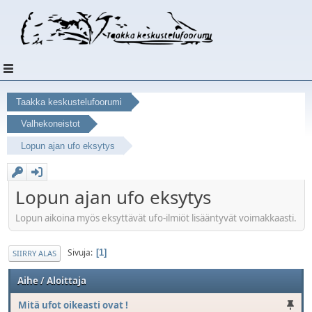
Taakka keskustelufoorumi
Valhekoneistot
Lopun ajan ufo eksytys
Lopun ajan ufo eksytys
Lopun aikoina myös eksyttävät ufo-ilmiöt lisääntyvät voimakkaasti.
Sivuja
1
SIIRRY ALAS
Aihe
/
Aloittaja
Mitä ufot oikeasti ovat !