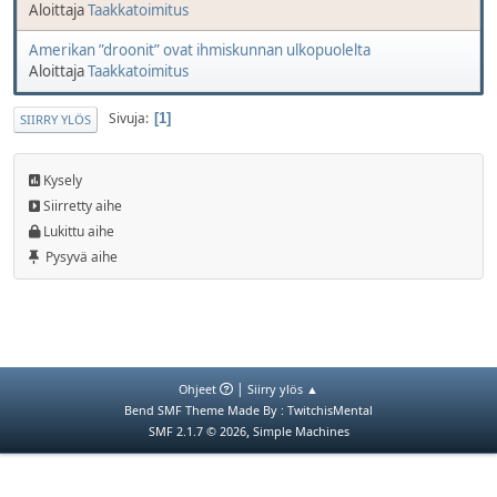
Aloittaja
Taakkatoimitus
Amerikan ”droonit” ovat ihmiskunnan ulkopuolelta
Aloittaja
Taakkatoimitus
Sivuja
1
SIIRRY YLÖS
Kysely
Siirretty aihe
Lukittu aihe
Pysyvä aihe
|
Ohjeet
Siirry ylös ▲
Bend SMF Theme Made By : TwitchisMental
,
SMF 2.1.7 © 2026
Simple Machines