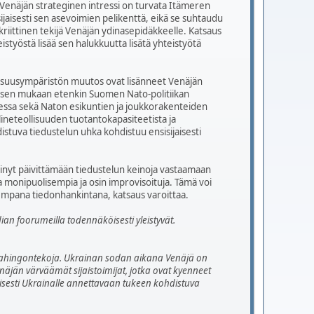
 Venäjän strateginen intressi on turvata Itämeren
jaisesti sen asevoimien pelikenttä, eikä se suhtaudu
riittinen tekijä Venäjän ydinasepidäkkeelle. Katsaus
työstä lisää sen halukkuutta lisätä yhteistyötä
lisuusympäristön muutos ovat lisänneet Venäjän
uksen mukaan etenkin Suomen Nato-politiikan
essa sekä Naton esikuntien ja joukkorakenteiden
ineteollisuuden tuotantokapasiteetista ja
stuva tiedustelun uhka kohdistuu ensisijaisesti
kinyt päivittämään tiedustelun keinoja vastaamaan
onipuolisempia ja osin improvisoituja. Tämä voi
sempana tiedonhankintana, katsaus varoittaa.
dian foorumeilla todennäköisesti yleistyvät.
ja vahingontekoja. Ukrainan sodan aikana Venäjä on
näjän värväämät sijaistoimijat, jotka ovat kyenneet
yisesti Ukrainalle annettavaan tukeen kohdistuva