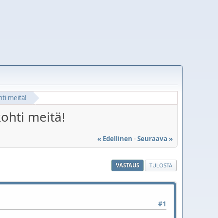
hti meitä!
ohti meitä!
« Edellinen
-
Seuraava »
VASTAUS
TULOSTA
#1