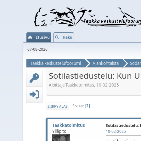
Etusivu
Haku
07-08-2026
Taakka keskustelufoorumi
Ajankohtaista
Soda
Sotilastiedustelu: Kun 
Aloittaja Taakkatoimitus, 10-02-2025
Sivuja
1
SIIRRY ALAS
Taakkatoimitus
Sotilastiedustelu:
Ylläpito
10-02-2025