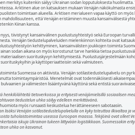
nen merkitys kuitenkin säilyy Ukrainan sodan lopputuloksesta huolimatta.
ilanteissa. Arktinen alue on katsauksen mukaan Venäjän näkökulmasta ensisi
puolisten toimintaan alueella. Arktisen merialueen vapaa käyttö on myös k
n mahdollisuuteen, että Venäjän eristäminen muusta kansainvälisestä yhteis
 etenkin Kiinan kanssa.
yys, tiivistynyt kansainvälinen puolustusyhteistyö sekä Euroopan turval
mesta. Venäjän tiedustelupalveluiden mielenkiinnon kohteita ovat katsa
ustusyhteistyön kehittyminen, kansainvälisten joukkojen toiminta Suom
ainan sodan aikana on myös korostunut tarve hankkia tietoa puolustusväl
materiaalisen suorituskyvyn kehittymisestä. Puolustusjärjestelmään kohdi
suorituskykyihin ja käyttöperiaatteisiin sekä valmiuteen.
utoiminta Suomessa on aktiivista. Venäjän sotilastiedustelupalvelu on pyr
tta toimintaympäristöä. Menetelmät ovat todennäköisesti aikaisempaa m
i bulvaanien ja välimiesten lisääntyvänä käyttönä sekä entistä suoraviivai
 henkilölähteitä tietoverkoissa ja erityisesti venäjämielisillä sosiaalisen me
ahtuvan tiedustelun uhka säilyy edelleen merkittävänä.
ä huomiota myös runsaasti keskustelua herättäneeseen sabotaasiin.
n lisäksi Venäjän sotilastiedustelupalvelulla on kyky toteuttaa ilkivaltaa 
soista tuholaistoimintaa useassa Euroopan maassa. Tekijöinä ovat olleet Ve
kertaisia iskuja Ukrainan tukeen liittyvään logistiikkaan. Suomessakin erit
teon uhka on kasvanut.