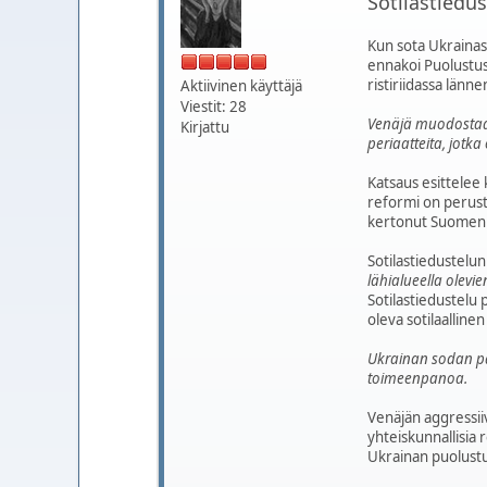
Sotilastiedu
Kun sota Ukrainas
ennakoi Puolustus
ristiriidassa länn
Aktiivinen käyttäjä
Viestit: 28
Venäjä muodostaa s
Kirjattu
periaatteita, jotk
Katsaus esittelee
reformi on perusta
kertonut Suomen lä
Sotilastiedustelu
lähialueella olevi
Sotilastiedustelu
oleva sotilaalline
Ukrainan sodan pä
toimeenpanoa.
Venäjän aggressiiv
yhteiskunnallisia 
Ukrainan puolustus