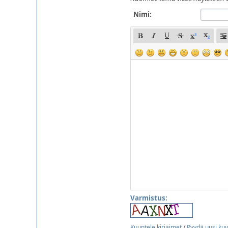
Nimi:
Varmistus:
Kuuntele kirjaimet
/
Pyydä uusi ku