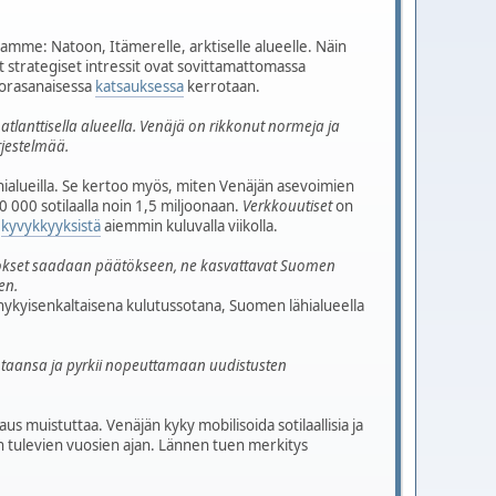
amme: Natoon, Itämerelle, arktiselle alueelle. Näin
 strategiset intressit ovat sovittamattomassa
suorasanaisessa
katsauksessa
kerrotaan.
tlanttisella alueella. Venäjä on rikkonut normeja ja
rjestelmää.
hialueilla. Se kertoo myös, miten Venäjän asevoimien
0 000 sotilaalla noin 1,5 miljoonaan.
Verkkouutiset
on
n
kyvykkyyksistä
aiemmin kuluvalla viikolla.
tokset saadaan päätökseen, ne kasvattavat Suomen
en.
 nykyisenkaltaisena kulutussotana, Suomen lähialueella
untaansa ja pyrkii nopeuttamaan uudistusten
us muistuttaa. Venäjän kyky mobilisoida sotilaallisia ja
kin tulevien vuosien ajan. Lännen tuen merkitys