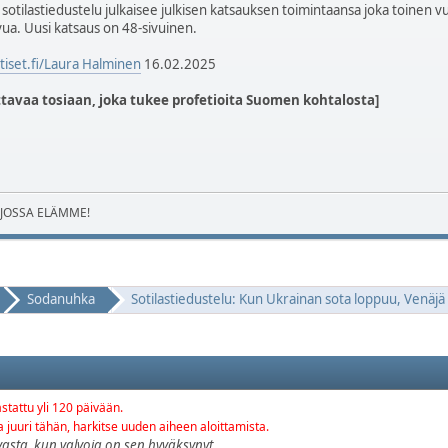
otilastiedustelu julkaisee julkisen katsauksen toimintaansa joka toinen v
vua. Uusi katsaus on 48-sivuinen.
iset.fi/Laura Halminen
16.02.2025
tavaa tosiaan, joka tukee profetioita Suomen kohtalosta]
 JOSSA ELÄMME!
Sodanuhka
Sotilastiedustelu: Kun Ukrainan sota loppuu, Venäjä
stattu yli 120 päivään.
ta juuri tähän, harkitse uuden aiheen aloittamista.
vasta, kun valvoja on sen hyväksynyt.