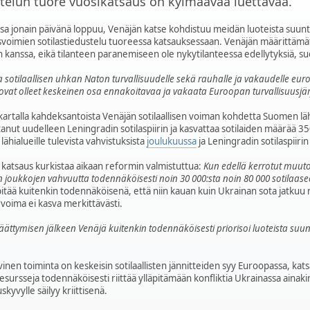
stelun tuore vuosikatsaus on kylmäävää luettavaa.
sa jonain päivänä loppuu, Venäjän katse kohdistuu meidän luoteista suunt
voimien sotilastiedustelu tuoreessa katsauksessaan. Venäjän määrittämät
en kanssa, eikä tilanteen paranemiseen ole nykytilanteessa edellytyksiä, 
otilaallisen uhkan Naton turvallisuudelle sekä rauhalle ja vakaudelle euroa
a ovat olleet keskeinen osa ennakoitavaa ja vakaata Euroopan turvallisuusjä
 kartalla kahdeksantoista Venäjän sotilaallisen voiman kohdetta Suomen lä
nut uudelleen Leningradin sotilaspiirin ja kasvattaa sotilaiden määrää 35
hialueille tulevista vahvistuksista
joulukuussa
ja Leningradin sotilaspiiri
n katsaus kurkistaa aikaan reformin valmistuttua:
Kun edellä kerrotut muu
en joukkojen vahvuutta todennäköisesti noin 30 000:sta noin 80 000 sotilaase
 pitää kuitenkin todennäköisenä, että niin kauan kuin Ukrainan sota jatkuu
n voima ei kasva merkittävästi.
ättymisen jälkeen Venäjä kuitenkin todennäköisesti priorisoi luoteista su
inen toiminta on keskeisin sotilaallisten jännitteiden syy Euroopassa, katsa
resursseja todennäköisesti riittää ylläpitämään konfliktia Ukrainassa aina
kyvylle säilyy kriittisenä.