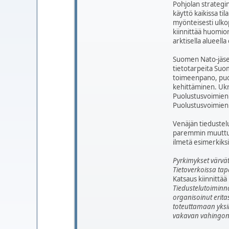
Pohjolan strategi
käyttö kaikissa t
myönteisesti ulko
kiinnittää huomio
arktisella alueella
Suomen Nato-jäsen
tietotarpeita Suo
toimeenpano, puol
kehittäminen. Ukr
Puolustusvoimien 
Puolustusvoimien 
Venäjän tiedustel
paremmin muuttunu
ilmetä esimerkiks
Pyrkimykset värvätä
Tietoverkoissa tap
Katsaus kiinnittä
Tiedustelutoiminna
organisoinut erita
toteuttamaan yksin
vakavan vahingon