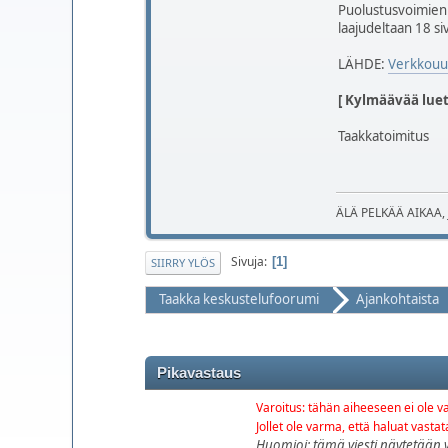
Puolustusvoimien s
laajudeltaan 18 si
LÄHDE:
Verkkouut
[ Kylmäävää luet
Taakkatoimitus
ÄLÄ PELKÄÄ AIKAA,
Sivuja
1
SIIRRY YLÖS
Taakka keskustelufoorumi
Ajankohtaista
Pikavastaus
Varoitus: tähän aiheeseen ei ole va
Jollet ole varma, että haluat vasta
Huomioi: tämä viesti näytetään 