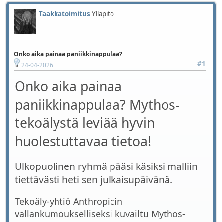
Taakkatoimitus
Ylläpito
Onko aika painaa paniikkinappulaa?
#1
24-04-2026
Onko aika painaa
paniikkinappulaa? Mythos-
tekoälystä leviää hyvin
huolestuttavaa tietoa!
Ulkopuolinen ryhmä pääsi käsiksi malliin
tiettävästi heti sen julkaisupäivänä.
Tekoäly-yhtiö Anthropicin
vallankumoukselliseksi kuvailtu Mythos-