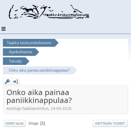
Taakka keskustelufoorumi
Ajankohtaista
Tekoäly
Onko aika painaa paniikkinappulaa?
Onko aika painaa
paniikkinappulaa?
Aloittaja Taakkatoimitus, 24-04-2026
Sivuja
1
SIIRRY ALAS
KÄYTTÄJÄN TOIMET