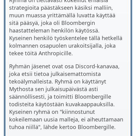
Ryhmä on tiettävästi kokeillut erilaisia
strategioita päästäkseen käsiksi malliin,
muun muassa yrittämällä luvatta käyttää
sitä pääsyä, joka oli Bloombergin
haastatteleman henkilön käytössä.
Kyseinen henkilö työskentelee tällä hetkellä
kolmannen osapuolen urakoitsijalla, joka
tekee töitä Anthropicille.
Ryhmän jäsenet ovat osa Discord-kanavaa,
joka etsii tietoa julkaisemattomista
tekoälymalleista. Ryhmä on käyttänyt
Mythosta sen julkaisupäivästä asti
säännöllisesti, ja toimitti Bloombergille
todisteita käytöstään kuvakaappauksilla.
Kyseinen ryhmä on "kiinnostunut
kokeilemaan uusia malleja, ei aiheuttamaan
tuhoa niillä", lähde kertoo Bloombergille.